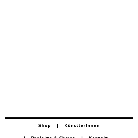
KaySchwarz157 »
Franz Werk »
Shop
KünstlerInnen